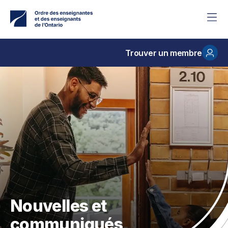
Accéder
au
contenu
principal
Trouver un membre
Nouvelles et
communiqués