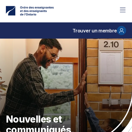
Accéder
au
contenu
principal
Trouver un membre
Nouvelles et
communiqués