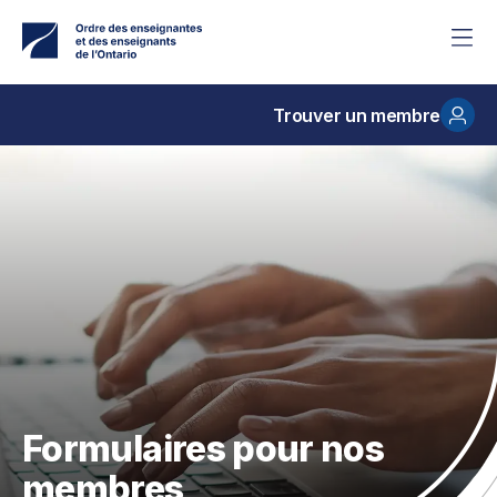
Accéder
au
contenu
principal
Trouver un membre
Formulaires pour nos
membres