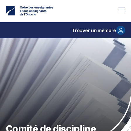
Accéder
au
contenu
principal
Trouver un membre
Comité de discipline