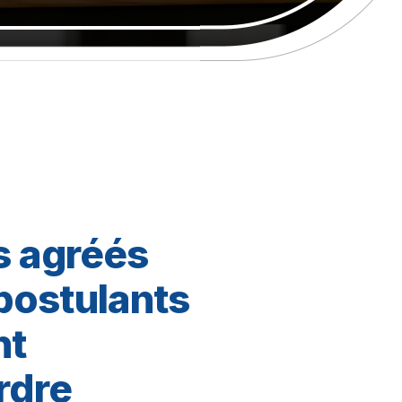
s agréés
 postulants
nt
rdre