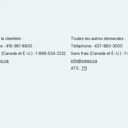
la clientèle :
Toutes les autres demandes :
e : 416-961-8800
Téléphone : 437-880-3000
s (Canada et É.-U.) : 1-888-534-2222
Sans frais (Canada et É.-U.) :
o.ca
info@oeeo.ca
ATS :
711