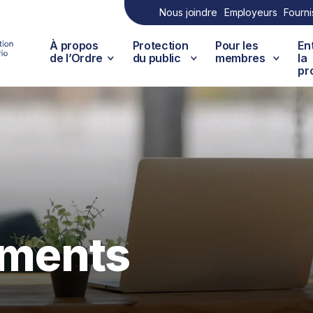
Nous joindre
Employeurs
Fourni
À propos
Protection
Pour les
En
de l’Ordre
du public
membres
la
pr
ements