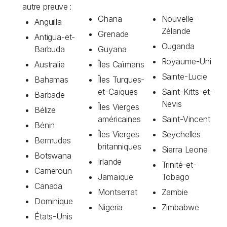
autre preuve :
Ghana
Nouvelle-
Anguilla
Zélande
Grenade
Antigua-et-
Ouganda
Barbuda
Guyana
Royaume-Uni
Australie
Îles Caïmans
Sainte-Lucie
Bahamas
Îles Turques-
et-Caïques
Saint-Kitts-et-
Barbade
Nevis
Îles Vierges
Bélize
américaines
Saint-Vincent
Bénin
Îles Vierges
Seychelles
Bermudes
britanniques
Sierra Leone
Botswana
Irlande
Trinité-et-
Cameroun
Jamaïque
Tobago
Canada
Montserrat
Zambie
Dominique
Nigeria
Zimbabwe
États-Unis