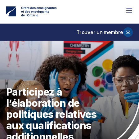
Accéder
au
contenu
principal
Trouver un membre
Participez à
l’élaboration de
politiques relatives
aux qualifications
additionnelles