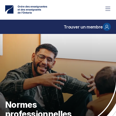
Accéder
au
contenu
principal
Trouver un membre
Normes
professionnelles