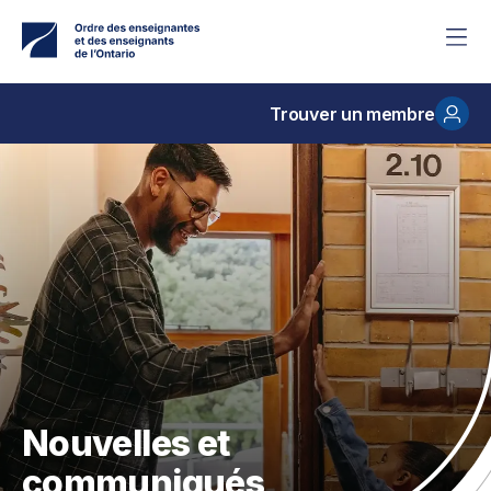
Accéder
au
contenu
principal
Trouver un membre
Nouvelles et
communiqués