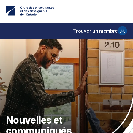
Accéder
au
contenu
principal
Trouver un membre
Nouvelles et
communiqués