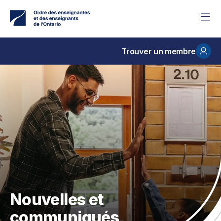
Accéder
au
contenu
principal
Trouver un membre
Nouvelles et
communiqués