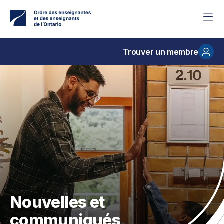
Accéder
au
contenu
principal
Trouver un membre
Nouvelles et
communiqués