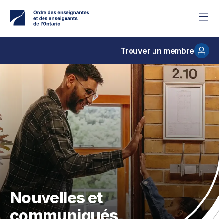
Accéder
au
contenu
principal
Trouver un membre
Nouvelles et
communiqués