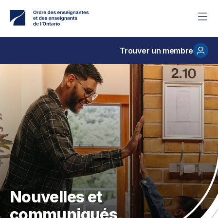
Accéder
au
contenu
principal
Trouver un membre
Nouvelles et
communiqués