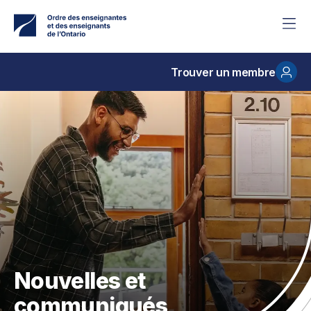
Accéder
au
contenu
principal
Trouver un membre
Nouvelles et
communiqués