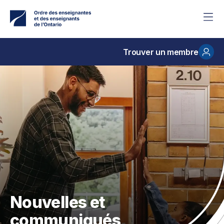
Accéder
au
contenu
principal
Trouver un membre
Nouvelles et
communiqués