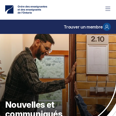
Accéder
au
contenu
principal
Trouver un membre
Nouvelles et
communiqués