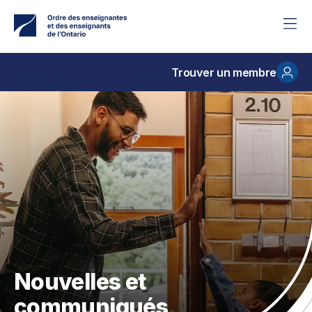
Accéder
au
contenu
principal
Trouver un membre
Nouvelles et
communiqués