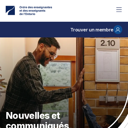
Accéder
au
contenu
principal
Trouver un membre
Nouvelles et
communiqués