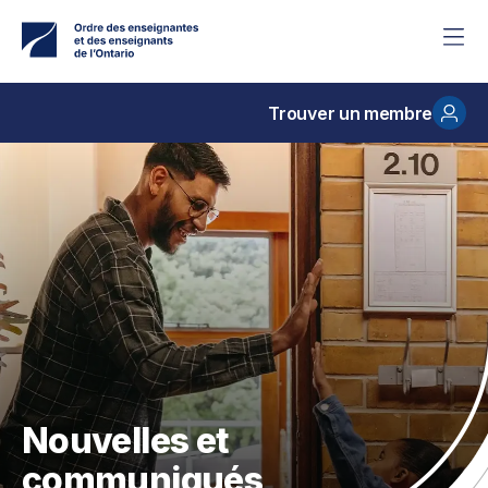
Accéder
au
contenu
principal
Trouver un membre
Nouvelles et
communiqués