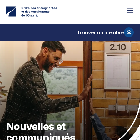
Accéder
au
contenu
principal
Trouver un membre
Nouvelles et
communiqués