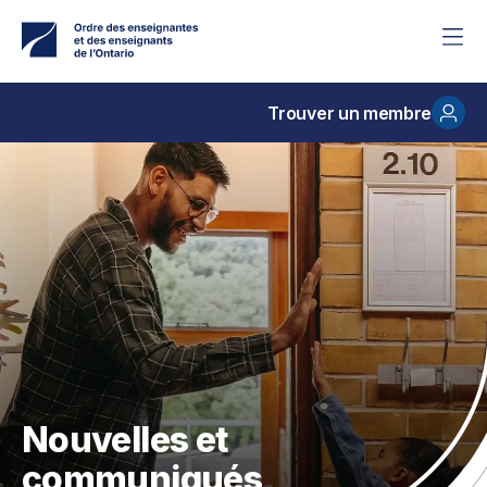
Accéder
au
contenu
principal
Trouver un membre
Nouvelles et
communiqués