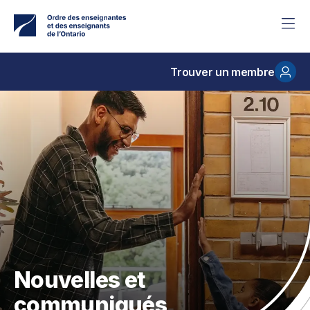
Accéder
au
contenu
principal
Trouver un membre
Nouvelles et
communiqués