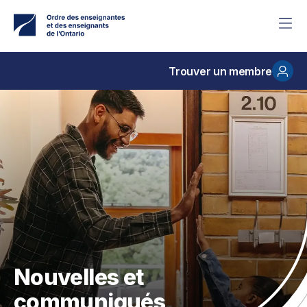
Accéder
au
contenu
principal
Trouver un membre
Nouvelles et
communiqués