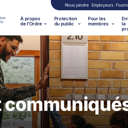
Nous joindre
Employeurs
Fourni
À propos
Protection
Pour les
En
de l’Ordre
du public
membres
la
pr
et communiqué