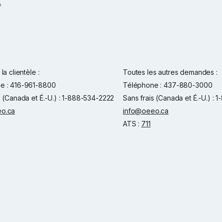
la clientèle :
Toutes les autres demandes :
e : 416-961-8800
Téléphone : 437-880-3000
s (Canada et É.-U.) : 1-888-534-2222
Sans frais (Canada et É.-U.) :
o.ca
info@oeeo.ca
ATS :
711