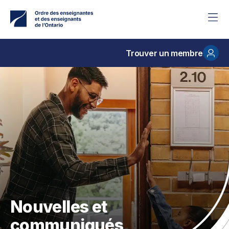
Accéder
au
contenu
principal
Trouver un membre
Nouvelles et
communiqués