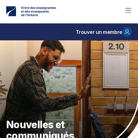
Accéder
au
contenu
principal
Trouver un membre
Nouvelles et
communiqués