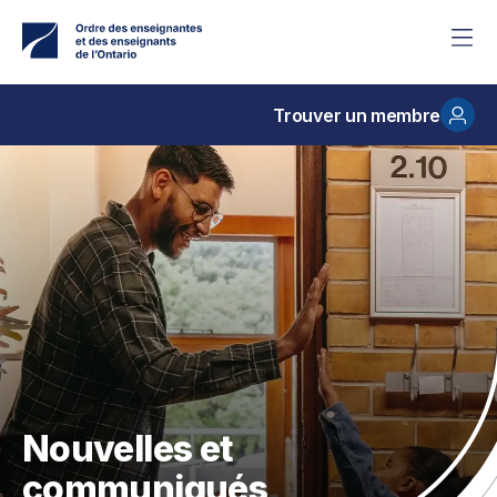
Accéder
au
contenu
principal
Trouver un membre
Nouvelles et
communiqués