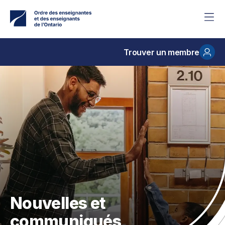
Accéder
au
contenu
principal
Trouver un membre
Nouvelles et
communiqués