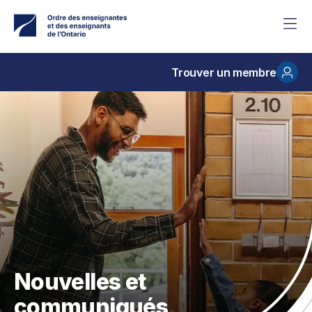
Accéder
au
contenu
principal
Trouver un membre
Nouvelles et
communiqués