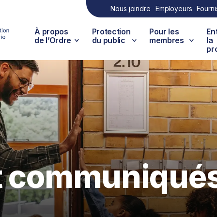
Nous joindre
Employeurs
Fourni
À propos
Protection
Pour les
En
de l’Ordre
du public
membres
la
pr
et communiqué