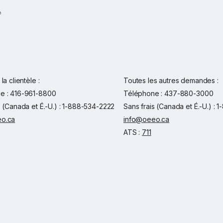
la clientèle :
Toutes les autres demandes :
e : 416-961-8800
Téléphone : 437-880-3000
s (Canada et É.-U.) : 1-888-534-2222
Sans frais (Canada et É.-U.) :
o.ca
info@oeeo.ca
ATS :
711