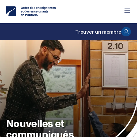
Accéder
au
contenu
principal
Trouver un membre
Nouvelles et
communiqués