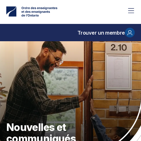
Accéder
au
contenu
principal
Trouver un membre
Nouvelles et
communiqués