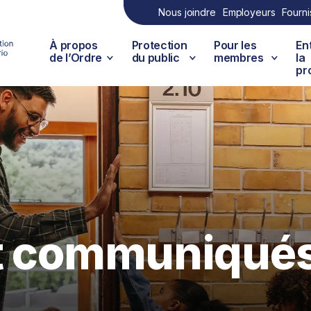
Nous joindre
Employeurs
Fourni
À propos
Protection
Pour les
En
de l’Ordre
du public
membres
la
pr
et communiqué