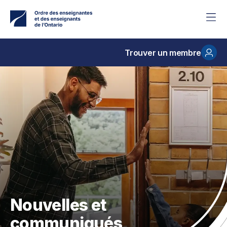
Accéder
au
contenu
principal
Trouver un membre
Nouvelles et
communiqués