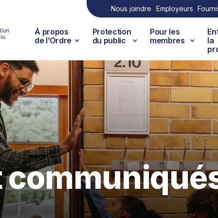
Nous joindre
Employeurs
Fourni
À propos
Protection
Pour les
En
de l’Ordre
du public
membres
la
pr
et communiqué