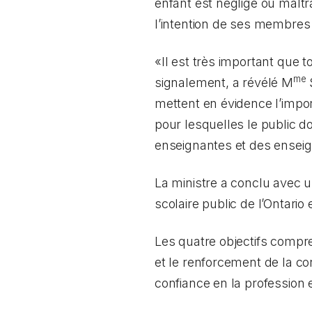
enfant est négligé ou maltr
l’intention de ses membres
«Il est très important que 
me
signalement, a révélé M
S
mettent en évidence l’impor
pour lesquelles le public do
enseignantes et des enseign
La ministre a conclu avec u
scolaire public de l’Ontari
Les quatre objectifs compren
et le renforcement de la con
confiance en la profession e