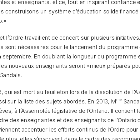
es et enseignants, et ce, tout en inspirant confiance
s construisons un système d’éducation solide financé 
o.»
et l’Ordre travaillent de concert sur plusieurs initiativ
es sont nécessaires pour le lancement du programme 
 septembre. En doublant la longueur du programme et 
les nouveaux enseignants seront «mieux préparés pour
Sandals.
3, qui est mort au feuilleton lors de la dissolution de l
me
ssi sur la liste des sujets abordés. En 2013, M
Sandals
lèves
, à l’Assemblée législative de l’Ontario. Il contient 
Ordre des enseignantes et des enseignants de l’Ontario
d
viennent accentuer les efforts continus de l’Ordre pour
 De plus, elles s’inscrivent dans le cadre des recomman