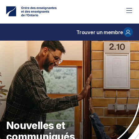
Accéder
au
contenu
principal
Trouver un membre
Nouvelles et
communiqués