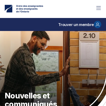
Accéder
au
contenu
principal
Trouver un membre
Nouvelles et
communiqués