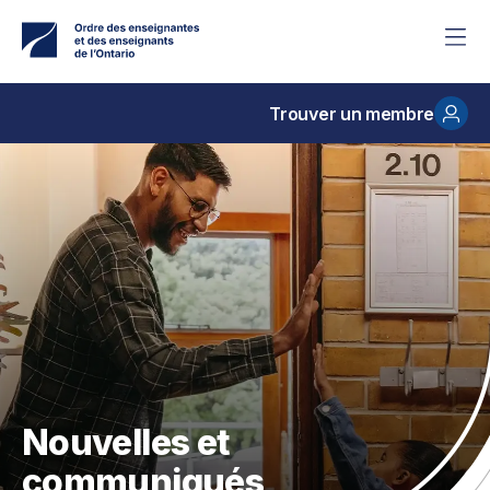
Accéder
au
contenu
principal
Trouver un membre
Nouvelles et
communiqués