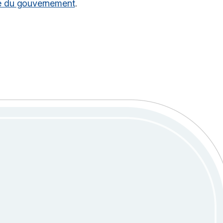
é du gouvernement
.