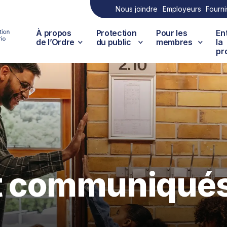
Nous joindre
Employeurs
Fourni
À propos
Protection
Pour les
En
de l’Ordre
du public
membres
la
pr
et communiqué