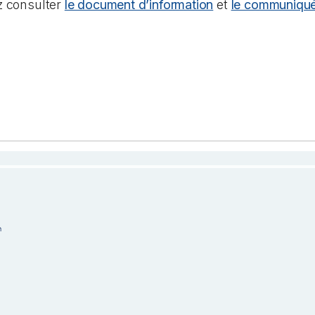
ez consulter
le document d’information
et
le communiqu