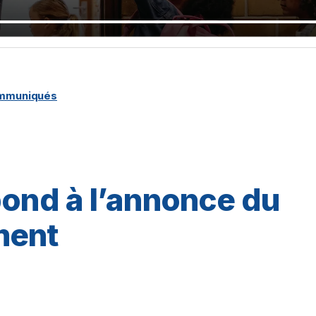
ommuniqués
pond à l’annonce du
ment