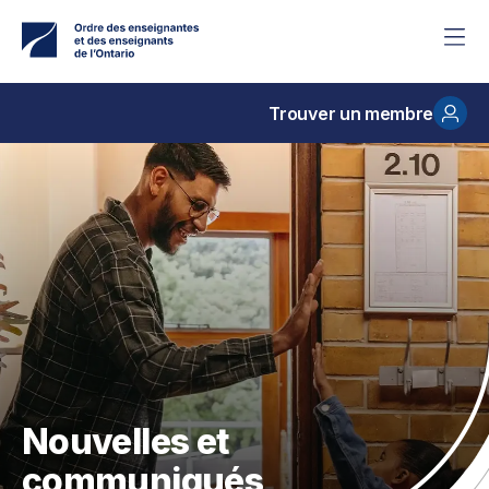
Accéder
au
contenu
principal
Trouver un membre
Nouvelles et
communiqués