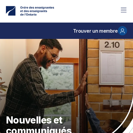
Accéder
au
contenu
principal
Trouver un membre
Nouvelles et
communiqués