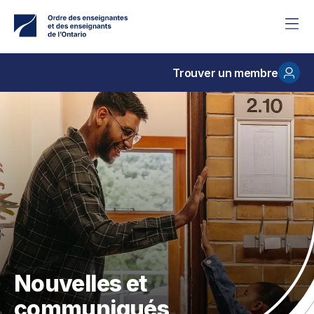
Accéder
au
contenu
principal
Trouver un membre
Nouvelles et
communiqués