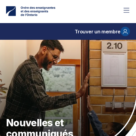
Accéder
au
contenu
principal
Trouver un membre
Nouvelles et
communiqués