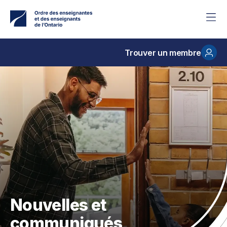
Accéder
au
contenu
principal
Trouver un membre
Nouvelles et
communiqués