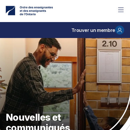
Accéder
au
contenu
principal
Trouver un membre
Nouvelles et
communiqués