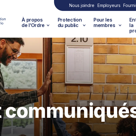
Nous joindre
Employeurs
Fourni
À propos
Protection
Pour les
En
de l’Ordre
du public
membres
la
pr
et communiqué