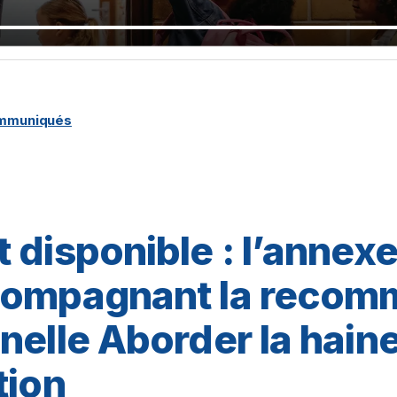
ommuniqués
 disponible : l’annex
compagnant la recom
elle Aborder la haine 
tion