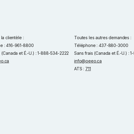
la clientèle :
Toutes les autres demandes :
e : 416-961-8800
Téléphone : 437-880-3000
s (Canada et É.-U.) : 1-888-534-2222
Sans frais (Canada et É.-U.) :
o.ca
info@oeeo.ca
ATS :
711