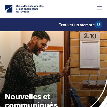
Accéder
au
contenu
principal
Trouver un membre
Nouvelles et
communiqués