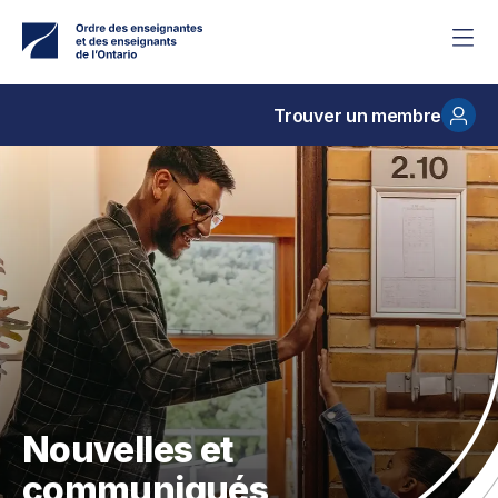
Accéder
au
contenu
principal
Trouver un membre
Nouvelles et
communiqués