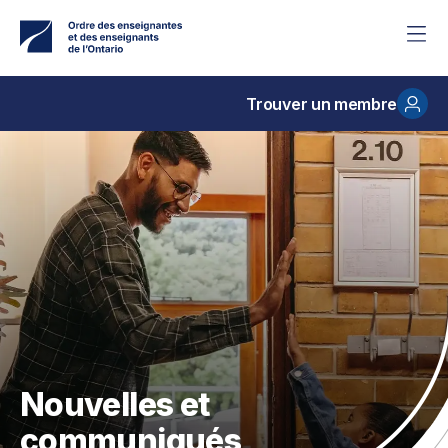
Accéder
au
contenu
principal
Trouver un membre
Nouvelles et
communiqués